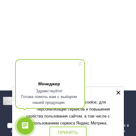
Менеджер
Здравствуйте!
Готова помочь вам с выбором
Подпишитесь! Новинки, скидки, предложения!
нашей продукции.
Мы используем файлы cookie, для
персонализации сервисов и повышения
Подписаться
удобства пользования сайтом, в том числе с
использованием сервиса Яндекс.Метрика.
Я даю согласие на обработку моих персональных данных в
соответствии с
политикой обработки персональных данных
и
ПРИНЯТЬ