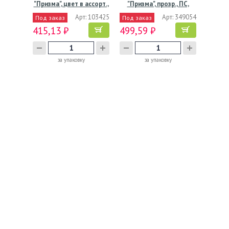
"Призма", цвет в ассорт.,
"Призма", прозр., ПС,
…
500…
Арт: 103425
Арт: 349054
Под заказ
Под заказ
415,13 ₽
499,59 ₽
за упаковку
за упаковку