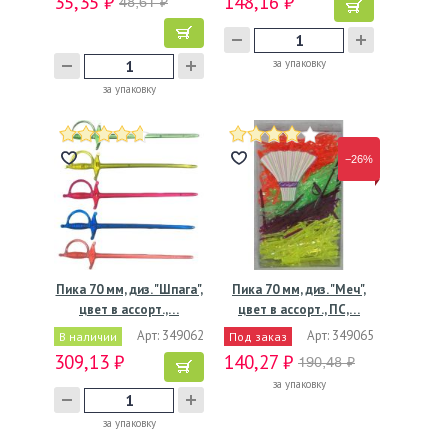
35,35 ₽
148,16 ₽
48,61 ₽
за упаковку
за упаковку
−26%
Пика 70 мм, диз. "Шпага",
Пика 70 мм, диз. "Меч",
цвет в ассорт.,…
цвет в ассорт., ПС,…
Арт: 349062
Арт: 349065
В наличии
Под заказ
309,13 ₽
140,27 ₽
190,48 ₽
за упаковку
за упаковку