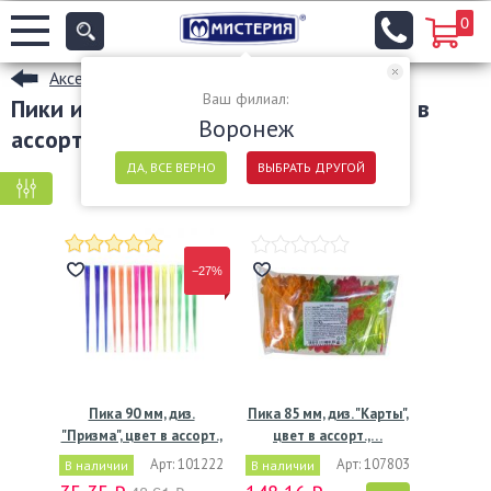
0
Аксессуары для сервировки стола
Ваш филиал:
Пики и шпажки для канапе цвет цвет в
Воронеж
ассортименте в Воронеже
ДА, ВСЕ ВЕРНО
ВЫБРАТЬ ДРУГОЙ
КРУПНАЯ ФАСОВКА
МЕЛКАЯ ФАСОВКА
−27%
Пика 90 мм, диз.
Пика 85 мм, диз. "Карты",
"Призма", цвет в ассорт.,
цвет в ассорт.,…
…
Арт: 101222
Арт: 107803
В наличии
В наличии