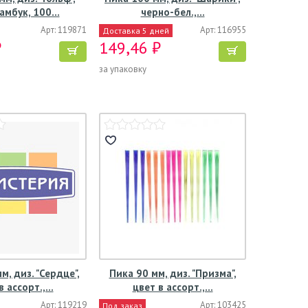
бамбук, 100…
черно-бел.,…
Арт: 119871
Арт: 116955
Доставка 5 дней
₽
149,46 ₽
за упаковку
м, диз. "Сердце",
Пика 90 мм, диз. "Призма",
в ассорт.,…
цвет в ассорт.,…
Арт: 119219
Арт: 103425
Под заказ