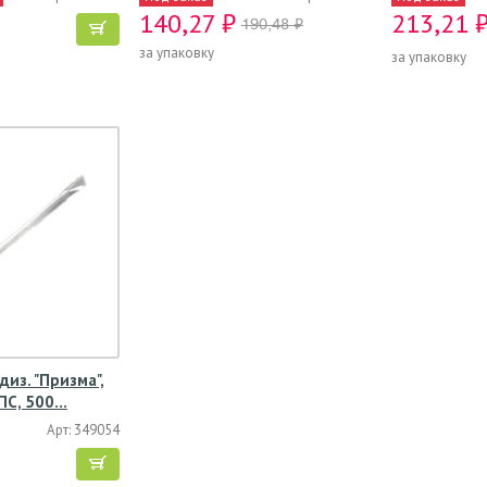
140,27 ₽
213,21 
190,48 ₽
за упаковку
за упаковку
диз. "Призма",
 ПС, 500…
Арт: 349054