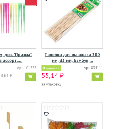
, диз. "Призма",
Палочки для шашлыка 300
в ассорт.,…
мм, d3 мм, бамбук,…
Арт: 101222
Арт: 834111
В наличии
55,14 ₽
48,61 ₽
за упаковку