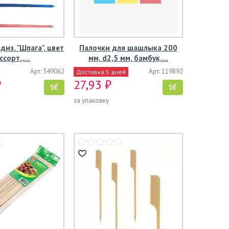
диз. "Шпага", цвет
Палочки для шашлыка 200
ассорт.,…
мм, d2,5 мм, бамбук,…
Арт: 349062
Арт: 119892
Доставка 5 дней
₽
27,93 ₽
за упаковку