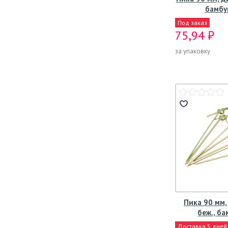
бамбу
Под заказ
75,94 ₽
за упаковку
Пика 90 мм, 
беж., ба
Доставка 5 дней