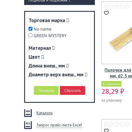
Подносы и подложки
↓
Торговая марка
No name
GREEN MYSTERY
Материал
Цвет
Длина внеш., мм
Палочки для
Диаметр верх внеш., мм
мм, d2,5 м
В наличии
28,29 ₽
за упаковку
Каталоги
Запрос прайс-листа Excel