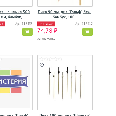
ля шашлыка 300
Пика 90 мм, диз. "Гольф", беж.,
5 мм, бамбук,…
бамбук, 100…
Арт: 116433
Арт: 117412
ней
Под заказ
74,78 ₽
за упаковку
м, диз. "Гольф",
Пика 100 мм, диз. "Шарики",