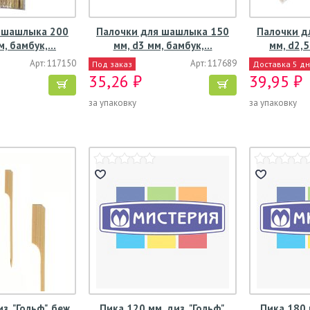
 шашлыка 200
Палочки для шашлыка 150
Палочки д
м, бамбук,…
мм, d3 мм, бамбук,…
мм, d2,
Арт: 117150
Арт: 117689
Под заказ
Доставка 5 д
35,26 ₽
39,95 ₽
за упаковку
за упаковку
. "Гольф", беж.,
Пика 120 мм, диз. "Гольф",
Пика 180 м