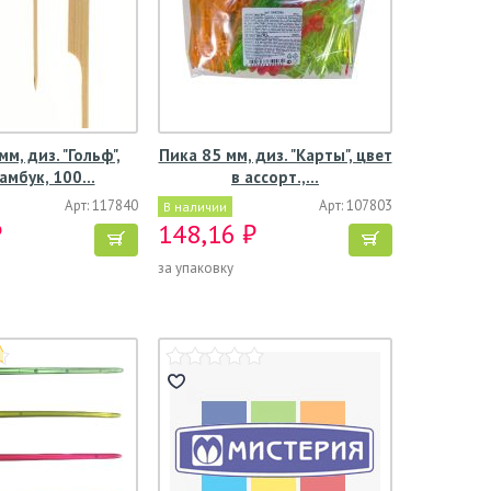
м, диз. "Гольф",
Пика 85 мм, диз. "Карты", цвет
бамбук, 100…
в ассорт.,…
Арт: 117840
Арт: 107803
В наличии
₽
148,16 ₽
за упаковку