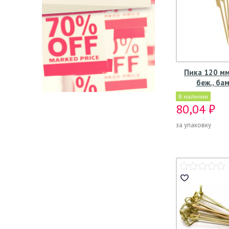
Пика 120 мм,
беж., ба
В наличии
80,04 ₽
за упаковку