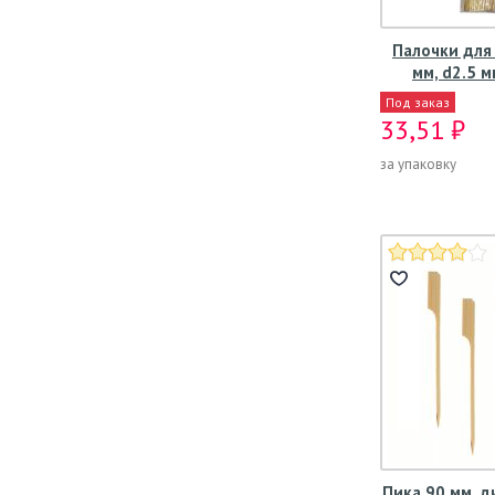
Палочки для
мм, d2.5 м
Под заказ
33,51 ₽
за упаковку
Пика 90 мм, диз