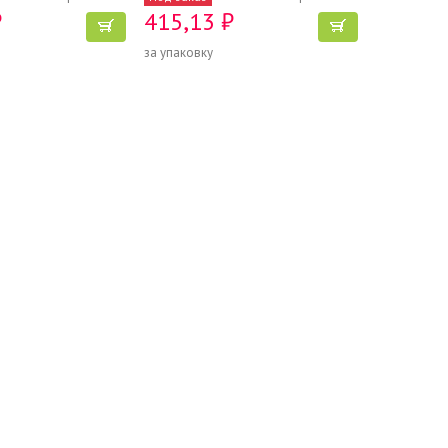
₽
415,13 ₽
за упаковку