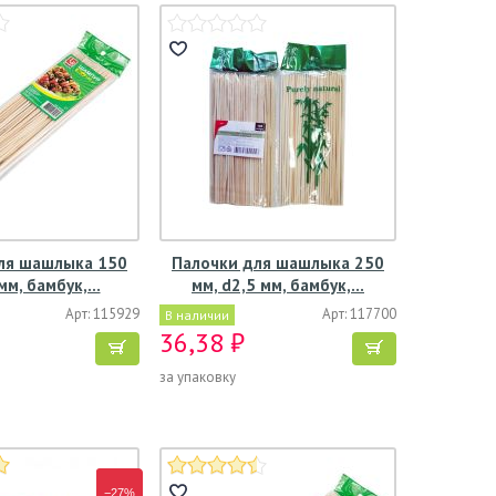
ля шашлыка 150
Палочки для шашлыка 250
 мм, бамбук,…
мм, d2,5 мм, бамбук,…
Арт: 115929
Арт: 117700
В наличии
36,38 ₽
за упаковку
−27%