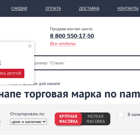
СКИДКИ
ОПЛАТА
ДОСТАВКА
КОНТАКТЫ
Продажи контакт-центр
8 800 550-17-50
Все отделы
ж
АТЬ ДРУГОЙ
Пики и шпажки для канапе
напе торговая марка no na
Отсортировать по:
В нал
КРУПНАЯ
МЕЛКАЯ
ФАСОВКА
ФАСОВКА
0