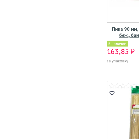
Пика 90 мм, 
беж., ба
В наличии
163,85 ₽
за упаковку