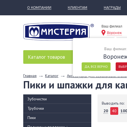
О КОМПАНИИ
КЛИЕНТАМ
НАГРАДЫ
Ваш филиал
Воронеж
Ваш филиал:
Вороне
Каталог
товаров
ДА, ВСЕ ВЕРНО
ВЫБР
Главная
Каталог
Аксессуары для сервировки стола
Пики и шпажки для ка
Зубочистки
Выводить по:
Трубочки
20
40
10
Пики