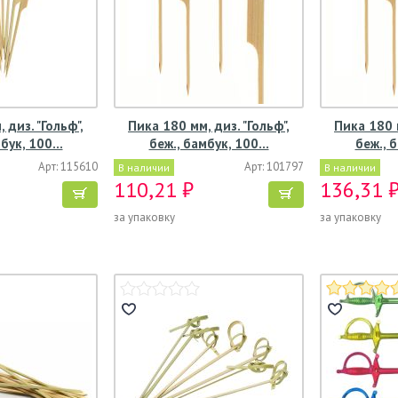
 диз. "Гольф",
Пика 180 мм, диз. "Гольф",
Пика 180 м
мбук, 100…
беж., бамбук, 100…
беж., 
Арт: 115610
Арт: 101797
В наличии
В наличии
110,21 ₽
136,31 
за упаковку
за упаковку