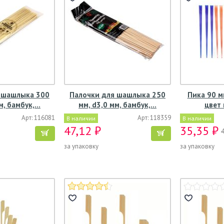
 шашлыка 300
Палочки для шашлыка 250
Пика 90 мм
м, бамбук,…
мм, d3,0 мм, бамбук,…
цвет 
Арт: 116081
Арт: 118359
В наличии
В наличии
47,12 ₽
35,35 ₽
за упаковку
за упаковку