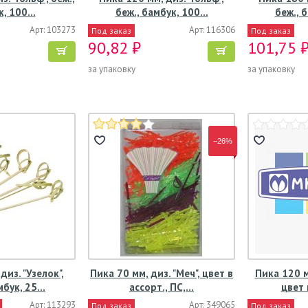
к, 100…
беж., бамбук, 100…
беж., 
Арт: 103273
Арт: 116306
Под заказ
Под заказ
90,82 ₽
101,75 
за упаковку
за упаковку
−26%
диз. "Узелок",
Пика 70 мм, диз. "Меч", цвет в
Пика 120 м
мбук, 25…
ассорт., ПС,…
цвет 
Арт: 113293
Арт: 349065
Под заказ
Под заказ