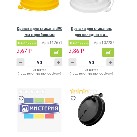
Крышка для стакана d90
Крышка для стаканов,
мм с пробивным
для холодного и…
слотом…
Арт: 112651
Арт: 102287
В наличии
В наличии
2,67 ₽
2,86 ₽
за штуку
за штуку
(продается кратно коробкам)
(продается кратно коробкам)