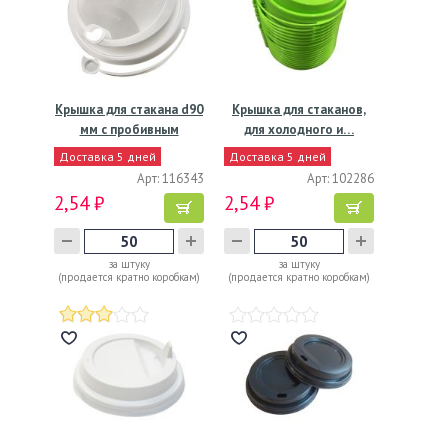
Крышка для стакана d90
Крышка для стаканов,
мм с пробивным
для холодного и…
слотом…
Доставка 5 дней
Доставка 5 дней
Арт: 116343
Арт: 102286
2,54 ₽
2,54 ₽
за штуку
за штуку
(продается кратно коробкам)
(продается кратно коробкам)