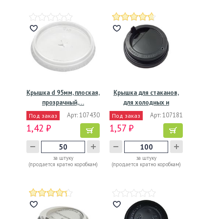
Крышка d 95мм, плоская,
Крышка для стаканов,
прозрачный,…
для холодных и
горячих…
Арт: 107430
Арт: 107181
Под заказ
Под заказ
1,42 ₽
1,57 ₽
за штуку
за штуку
(продается кратно коробкам)
(продается кратно коробкам)