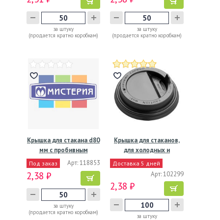
за штуку
за штуку
(продается кратно коробкам)
(продается кратно коробкам)
Крышка для стакана d80
Крышка для стаканов,
мм с пробивным
для холодных и
слотом…
горячих…
Арт: 118853
Под заказ
Доставка 5 дней
2,38 ₽
Арт: 102299
2,38 ₽
за штуку
(продается кратно коробкам)
за штуку