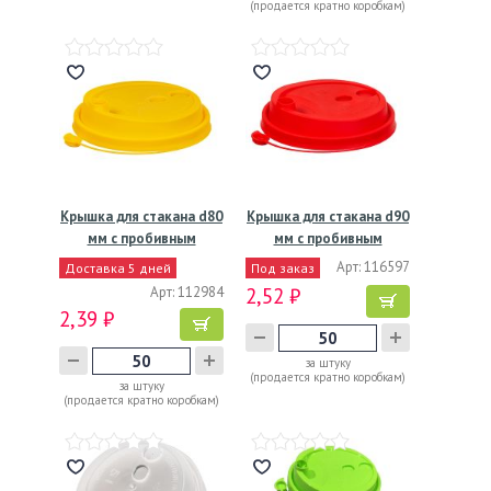
(продается кратно коробкам)
Крышка для стакана d80
Крышка для стакана d90
мм с пробивным
мм с пробивным
слотом…
слотом…
Арт: 116597
Доставка 5 дней
Под заказ
Арт: 112984
2,52 ₽
2,39 ₽
за штуку
(продается кратно коробкам)
за штуку
(продается кратно коробкам)