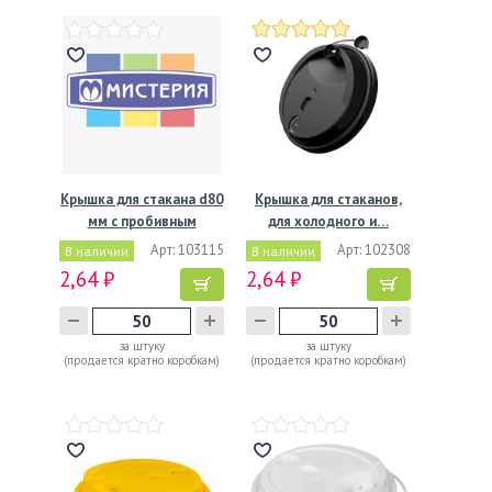
Крышка для стакана d80
Крышка для стаканов,
мм с пробивным
для холодного и…
слотом…
Арт: 103115
Арт: 102308
В наличии
В наличии
2,64 ₽
2,64 ₽
за штуку
за штуку
(продается кратно коробкам)
(продается кратно коробкам)