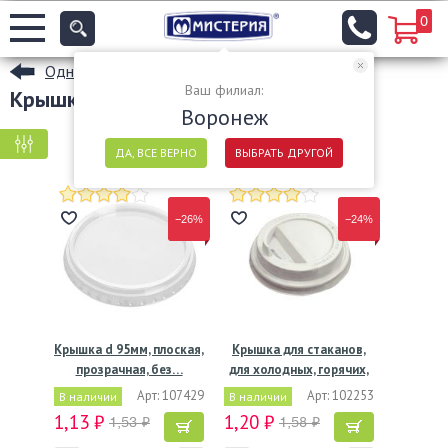
0
Одноразовые стаканы
Ваш филиал:
Крышки для стаканов
Воронеж
КРУПНАЯ ФАСОВКА
МЕЛКАЯ ФАСОВКА
ДА, ВСЕ ВЕРНО
ВЫБРАТЬ ДРУГОЙ
−26%
−24%
Крышка d 95мм, плоская,
Крышка для стаканов,
прозрачная, без…
для холодных, горячих,
…
Арт: 107429
Арт: 102253
В наличии
В наличии
1,13 ₽
1,20 ₽
1,53 ₽
1,58 ₽