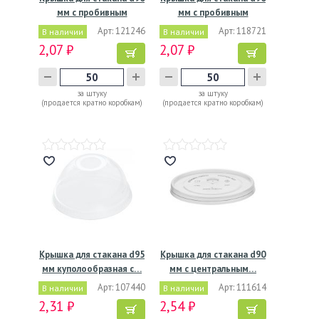
мм с пробивным
мм с пробивным
слотом…
слотом…
Арт: 121246
Арт: 118721
В наличии
В наличии
2,07 ₽
2,07 ₽
за штуку
за штуку
(продается кратно коробкам)
(продается кратно коробкам)
Крышка для стакана d95
Крышка для стакана d90
мм куполообразная с…
мм с центральным…
Арт: 107440
Арт: 111614
В наличии
В наличии
2,31 ₽
2,54 ₽