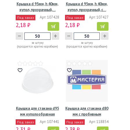
Крышка d 95мм, h 40мм,
Крышка d 95мм, h 40мм,
купол, прозрачный,…
купол, прозрачный, с…
Арт: 107428
Арт: 107427
Под заказ
Под заказ
2,18 ₽
2,18 ₽
за штуку
за штуку
(продается кратно коробкам)
(продается кратно коробкам)
Крышка для стакана d95
Крышка для стакана d80
мм куполообразная
мм с пробивным
без…
слотом…
Арт: 107441
Арт: 118854
Под заказ
Под заказ
2,31 ₽
2,38 ₽