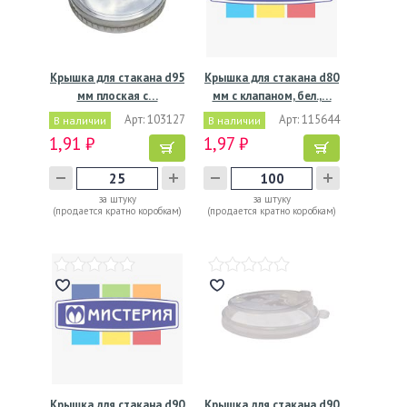
Крышка для стакана d95
Крышка для стакана d80
мм плоская с…
мм с клапаном, бел.,…
Арт: 103127
Арт: 115644
В наличии
В наличии
1,91 ₽
1,97 ₽
за штуку
за штуку
(продается кратно коробкам)
(продается кратно коробкам)
Крышка для стакана d90
Крышка для стакана d90