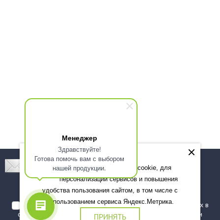
Менеджер
Здравствуйте!
Готова помочь вам с выбором
Подпишитесь! Новинки, скидки, предложения!
нашей продукции.
Мы используем файлы cookie, для
персонализации сервисов и повышения
Подписаться
удобства пользования сайтом, в том числе с
использованием сервиса Яндекс.Метрика.
Я даю согласие на обработку моих персональных данных в
соответствии с
политикой обработки персональных данных
и
ПРИНЯТЬ