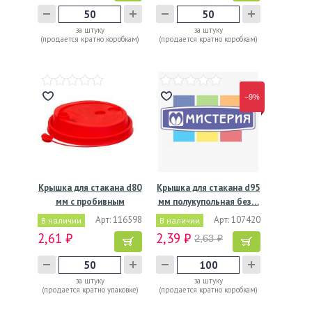
за штуку
за штуку
(продается кратно коробкам)
(продается кратно коробкам)
−9%
Крышка для стакана d80
Крышка для стакана d95
мм с пробивным
мм полукупольная без…
слотом…
Арт: 116598
Арт: 107420
В наличии
В наличии
2,61 ₽
2,39 ₽
2,63 ₽
за штуку
за штуку
(продается кратно упаковке)
(продается кратно коробкам)