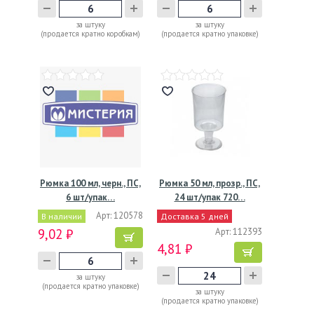
за штуку
за штуку
(продается кратно коробкам)
(продается кратно упаковке)
Рюмка 100 мл, черн., ПС,
Рюмка 50 мл, прозр., ПС,
6 шт/упак…
24 шт/упак 720…
Арт: 120578
В наличии
Доставка 5 дней
9,02 ₽
Арт: 112393
4,81 ₽
за штуку
(продается кратно упаковке)
за штуку
(продается кратно упаковке)