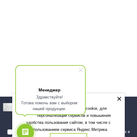
Менеджер
Здравствуйте!
Готова помочь вам с выбором
Подпишитесь! Новинки, скидки, предложения!
нашей продукции.
Мы используем файлы cookie, для
персонализации сервисов и повышения
Подписаться
удобства пользования сайтом, в том числе с
использованием сервиса Яндекс.Метрика.
Я даю согласие на обработку моих персональных данных в