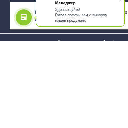
Менеджер
Здравствуйте!
Мы используем файлы cookie, для персона
Готова помочь вам с выбором
использованием сервиса Яндекс.Метрика.
нашей продукции.
О компании
Как оформить 
Услуги
Доставка
О нас
Государствен
заказчикам
Информация
Карта сайта
Юридическая
Информация
Стаканы и чашки
Пакеты и мешк
Тарелки
Упаковка пище
Приборы столовые,
Салфетки и ска
комплекты
бумажные
Наборы одноразовой
Диспенсеры
посуды
Товары для се
Контейнеры и лотки
Хозяйственные