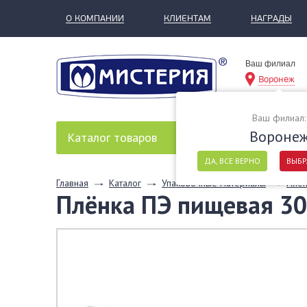
О КОМПАНИИ
КЛИЕНТАМ
НАГРАДЫ
Ваш филиал
Воронеж
Ваш филиал:
Вороне
Каталог
товаров
ДА, ВСЕ ВЕРНО
ВЫБР
Главная
Каталог
Упаковочные материалы
Плен
Плёнка ПЭ пищевая 30