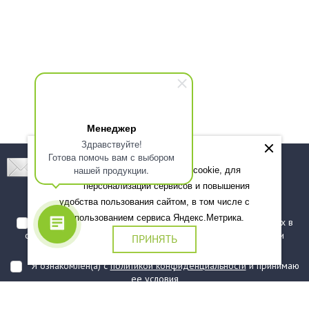
Менеджер
Здравствуйте!
Готова помочь вам с выбором
Подпишитесь! Новинки, скидки, предложения!
нашей продукции.
Мы используем файлы cookie, для
персонализации сервисов и повышения
Подписаться
удобства пользования сайтом, в том числе с
использованием сервиса Яндекс.Метрика.
Я даю согласие на обработку моих персональных данных в
соответствии с
политикой обработки персональных данных
и
ПРИНЯТЬ
подтверждаю, что ознакомлен(а) с ними
Я ознакомлен(а) с
политикой конфиденциальности
и принимаю
ее условия