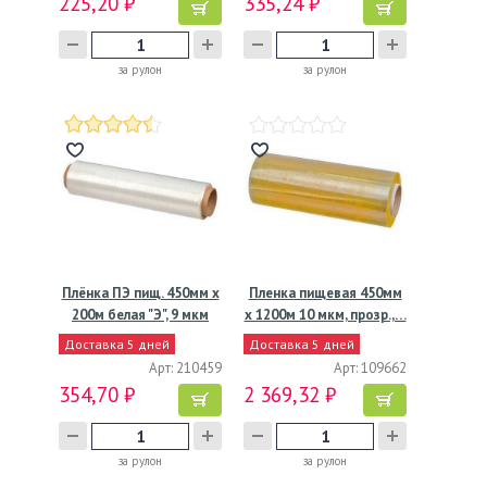
225,20 ₽
335,24 ₽
за рулон
за рулон
Плёнка ПЭ пищ. 450мм х
Пленка пищевая 450мм
200м белая "Э", 9 мкм
х 1200м 10 мкм, прозр.,…
Доставка 5 дней
Доставка 5 дней
Арт: 210459
Арт: 109662
354,70 ₽
2 369,32 ₽
за рулон
за рулон