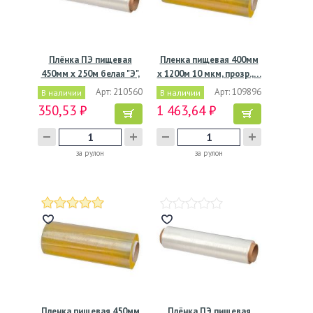
Плёнка ПЭ пищевая
Пленка пищевая 400мм
450мм х 250м белая "Э",
х 1200м 10 мкм, прозр.,…
7…
Арт: 210560
Арт: 109896
В наличии
В наличии
350,53 ₽
1 463,64 ₽
за рулон
за рулон
Пленка пищевая 450мм
Плёнка ПЭ пищевая