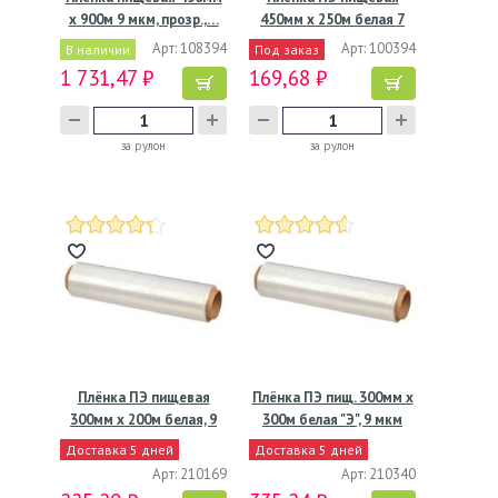
х 900м 9 мкм, прозр.,…
450мм х 250м белая 7
мкм…
Арт: 108394
Арт: 100394
В наличии
Под заказ
1 731,47 ₽
169,68 ₽
за рулон
за рулон
Плёнка ПЭ пищевая
Плёнка ПЭ пищ. 300мм х
300мм х 200м белая, 9
300м белая "Э", 9 мкм
мкм
Доставка 5 дней
Доставка 5 дней
Арт: 210169
Арт: 210340