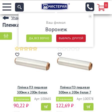
0
Упаковочные материалы
Ваш филиал:
Пленка пищевая оптом в Воронеже
Воронеж
КРУПНАЯ ФАСОВКА
МЕЛКАЯ ФАСОВКА
ДА, ВСЕ ВЕРНО
ВЫБРАТЬ ДРУГОЙ
Плёнка ПЭ пищевая
Плёнка ПЭ пищевая
300мм х 200м белая,
300мм х 200м белая 7
7мкм
мкм
Арт: 100665
Арт: 100378
В наличии
В наличии
90,22 ₽
122,69 ₽