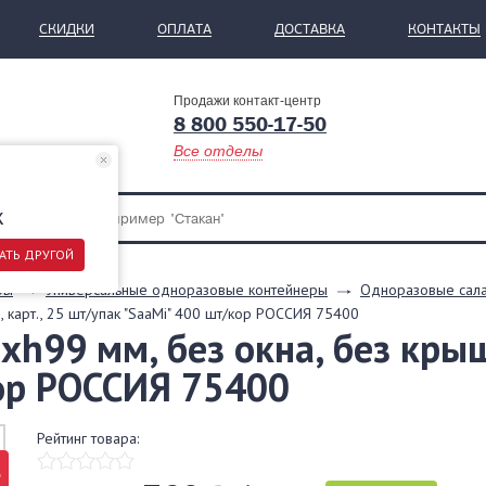
СКИДКИ
ОПЛАТА
ДОСТАВКА
КОНТАКТЫ
Продажи контакт-центр
8 800 550-17-50
Все отделы
ж
АТЬ ДРУГОЙ
ры
Универсальные одноразовые контейнеры
Одноразовые сала
, карт., 25 шт/упак "SaaMi" 400 шт/кор РОССИЯ 75400
h99 мм, без окна, без крышк
кор РОССИЯ 75400
Рейтинг товара:
%