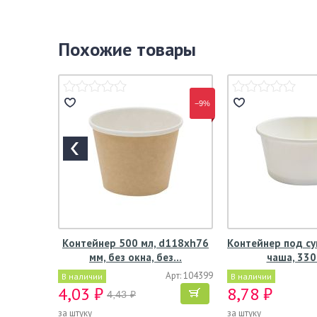
Похожие товары
−9%
Контейнер 500 мл, d118хh76
Контейнер под су
мм, без окна, без…
чаша, 330
Арт: 104399
В наличии
В наличии
4,03 ₽
8,78 ₽
4,43 ₽
за штуку
за штуку