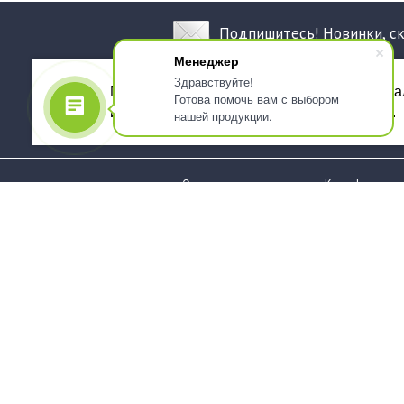
Подпишитесь! Новинки, с
Менеджер
Здравствуйте!
Мы используем файлы cookie, для персона
Готова помочь вам с выбором
использованием сервиса Яндекс.Метрика.
нашей продукции.
О компании
Как оформить 
Услуги
Доставка
О нас
Государствен
заказчикам
Информация
Карта сайта
Юридическая
Информация
Стаканы и чашки
Пакеты и мешк
Тарелки
Упаковка пище
Приборы столовые,
Салфетки и ска
комплекты
бумажные