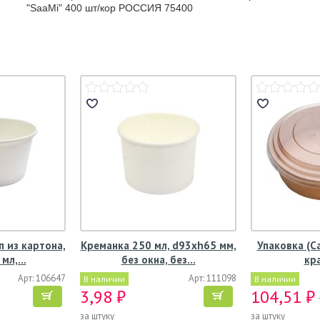
"SaaMi" 400 шт/кор РОССИЯ 75400
п из картона,
Креманка 250 мл, d93хh65 мм,
Упаковка (С
 мл,…
без окна, без…
кр
Арт: 106647
Арт: 111098
В наличии
В наличии
3,98 ₽
104,51 ₽
за штуку
за штуку