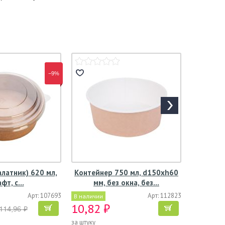
−9%
алатник) 620 мл,
Контейнер 750 мл, d150хh60
афт, с…
мм, без окна, без…
Арт: 107693
Арт: 112823
В наличии
10,82 ₽
114,96 ₽
за штуку