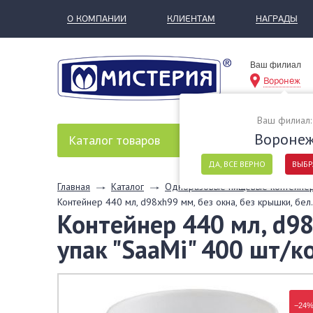
О КОМПАНИИ
КЛИЕНТАМ
НАГРАДЫ
Ваш филиал
Воронеж
Ваш филиал:
Вороне
Каталог
товаров
ДА, ВСЕ ВЕРНО
ВЫБР
Главная
Каталог
Одноразовые пищевые контейне
Контейнер 440 мл, d98хh99 мм, без окна, без крышки, бел.
Контейнер 440 мл, d98х
упак "SaaMi" 400 шт/
−24