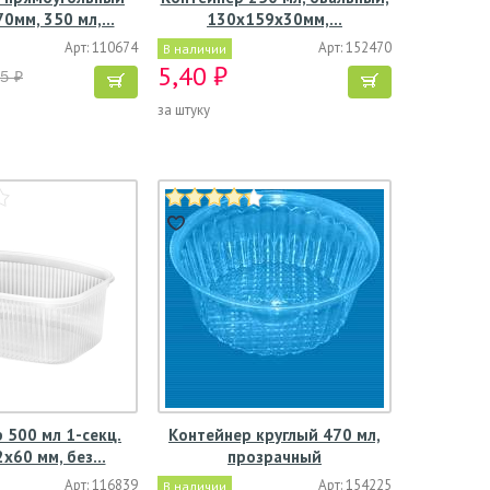
0мм, 350 мл,…
130х159х30мм,…
Арт: 110674
Арт: 152470
В наличии
5,40 ₽
25 ₽
за штуку
 500 мл 1-секц.
Контейнер круглый 470 мл,
х60 мм, без…
прозрачный
Арт: 116839
Арт: 154225
В наличии