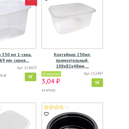
 350 мл 1-секц.
Контейнер 250мл,
69 мм, серия…
прямоугольный,
108х82х48мм,…
Арт: 114619
Арт: 152497
В наличии
89 ₽
3,04 ₽
за штуку