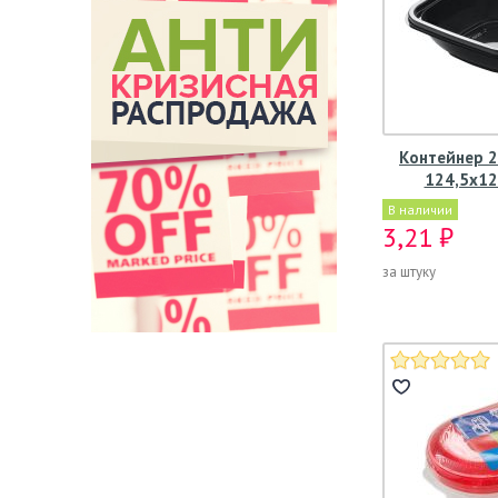
Контейнер 2
124,5х12
В наличии
3,21 ₽
за штуку