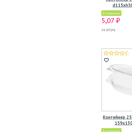
d115хh58
В наличии
5,07 ₽
за штуку
Контейнер 25
159х13
В наличии