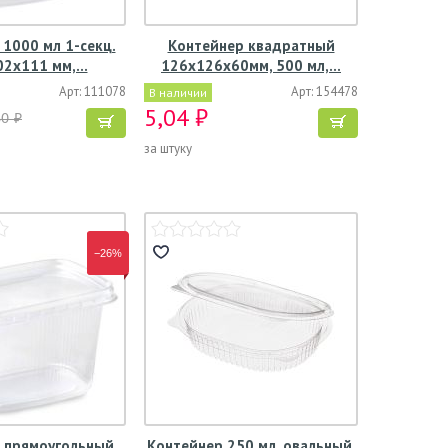
1000 мл 1-секц.
Контейнер квадратный
02х111 мм,…
126х126х60мм, 500 мл,…
Арт: 111078
Арт: 154478
В наличии
5,04 ₽
80 ₽
за штуку
−26%
 прямоугольный
Контейнер 250 мл, овальный,