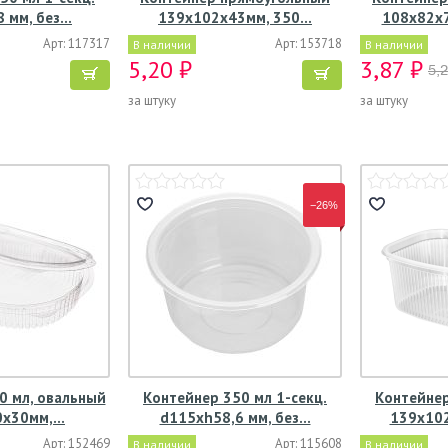
 мм, без…
139х102х43мм, 350…
108х82х7
Арт: 117317
Арт: 153718
В наличии
В наличии
5,20 ₽
3,87 ₽
5,
за штуку
за штуку
−26%
0 мл, овальный
Контейнер 350 мл 1-секц.
Контейнер
0х30мм,…
d115хh58,6 мм, без…
139х102
Арт: 152469
Арт: 115608
В наличии
В наличии