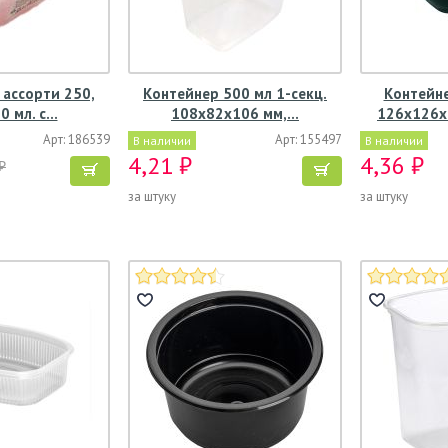
ассорти 250,
Контейнер 500 мл 1-секц.
Контейн
0 мл. с…
108х82х106 мм,…
126х126х
Арт: 186539
Арт: 155497
В наличии
В наличии
4,21 ₽
4,36 ₽
₽
за штуку
за штуку