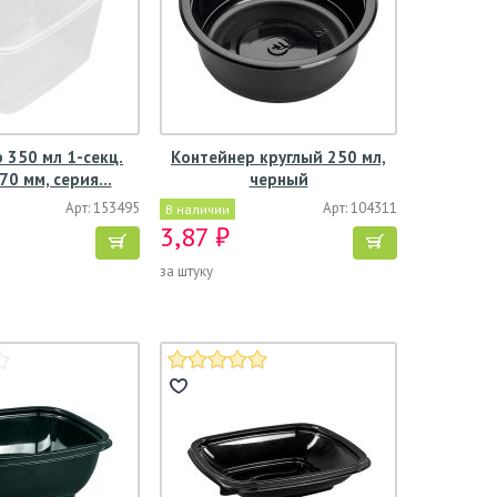
 350 мл 1-секц.
Контейнер круглый 250 мл,
70 мм, серия…
черный
Арт: 153495
Арт: 104311
В наличии
3,87 ₽
за штуку