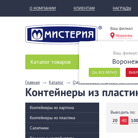
О КОМПАНИИ
КЛИЕНТАМ
НАГРАДЫ
Ваш филиал
Воронеж
Ваш филиал:
Вороне
Каталог
товаров
ДА, ВСЕ ВЕРНО
ВЫБР
Главная
Каталог
Одноразовые пищевые контейне
Контейнеры из пласти
Контейнеры из картона
Выводить по:
Контейнеры из пластика
20
40
10
Салатники