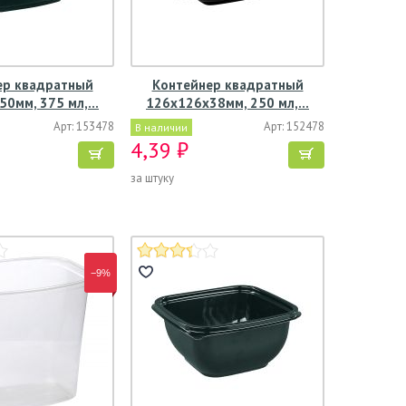
ер квадратный
Контейнер квадратный
50мм, 375 мл,…
126х126х38мм, 250 мл,…
Арт: 153478
Арт: 152478
В наличии
4,39 ₽
за штуку
−9%