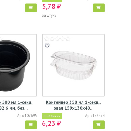
5,78 ₽
за штуку
 500 мл 1-секц.
Контейнер 350 мл 1-секц.,
2,6 мм, без…
овал 159х130х40…
Арт: 107695
Арт: 153474
В наличии
6,23 ₽