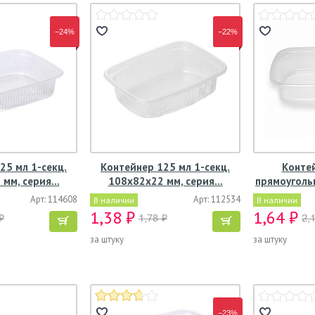
−24%
−22%
25 мл 1-секц.
Контейнер 125 мл 1-секц.
Контей
 мм, серия…
108х82х22 мм, серия…
прямоуголь
Арт: 114608
Арт: 112534
В наличии
В наличии
1,38 ₽
1,64 ₽
₽
1,78 ₽
2,
за штуку
за штуку
−23%