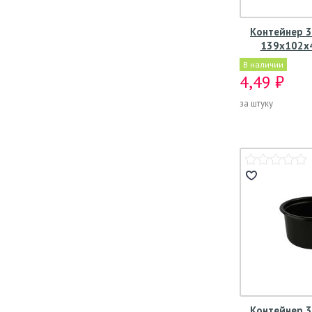
Контейнер 3
139х102х4
В наличии
4,49 ₽
за штуку
Контейнер 3