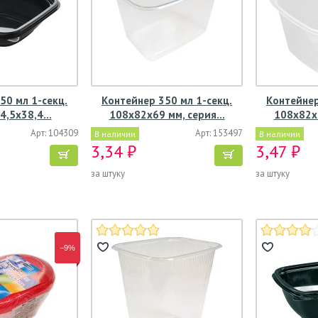
50 мл 1-секц.
Контейнер 350 мл 1-секц.
Контейнер
4,5х38,4…
108х82х69 мм, серия…
108х82х
Арт: 104309
Арт: 153497
В наличии
В наличии
3,34 ₽
3,47 ₽
за штуку
за штуку
−9%