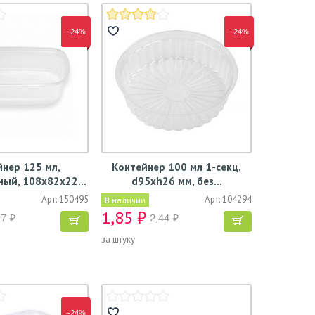
−24%
−24%
нер 125 мл,
Контейнер 100 мл 1-секц.
ный, 108х82х22…
d95хh26 мм, без…
Арт: 150495
Арт: 104294
В наличии
1,85 ₽
17 ₽
2,44 ₽
за штуку
−24%