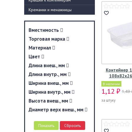
Крышки к контейнерам
Креманки и менажницы
Вместимость
Торговая марка
Материал
Цвет
Длина внеш., мм
Контейнер 1
Длина внутр., мм
108х82х26
Ширина внеш., мм
В наличии
1,12 ₽
Ширина внутр., мм
1,49 
Высота внеш., мм
за штуку
Диаметр верх внеш., мм