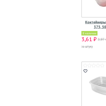
Контейнеры 
375, 50
В наличии
3,61 ₽
3,97 
за штуку