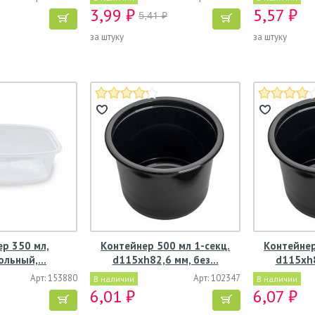
3,99 ₽
5,57 ₽
5,41 ₽
за штуку
за штуку
р 350 мл,
Контейнер 500 мл 1-секц.
Контейнер
ольный,…
d115хh82,6 мм, без…
d115хh8
Арт: 153880
Арт: 102347
В наличии
В наличии
6,01 ₽
6,07 ₽