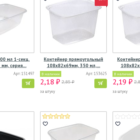
00 мл 1-секц.
Контейнер прямоугольный
Контейнер
 мм, серия…
108х82х69мм, 350 мл,…
108х82х
Арт: 151497
Арт: 153625
В наличии
В наличии
2,18 ₽
2,19 ₽
2,85 ₽
2,
за штуку
за штуку