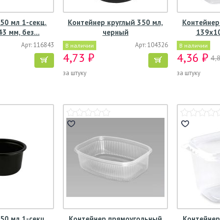
50 мл 1-секц.
Контейнер круглый 350 мл,
Контейнер 
3 мм, без…
черный
139х1
Арт: 116843
Арт: 104326
В наличии
В наличии
4,73 ₽
4,36 ₽
4,
за штуку
за штуку
50 мл 1-секц.
Контейнер прямоугольный
Контейнер