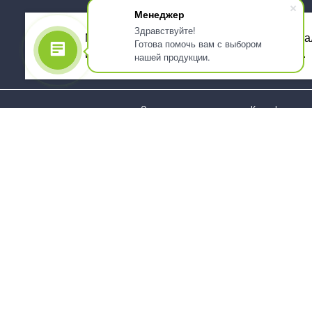
Менеджер
Здравствуйте!
Мы используем файлы cookie, для персона
Готова помочь вам с выбором
использованием сервиса Яндекс.Метрика.
нашей продукции.
О компании
Как оформить 
Услуги
Доставка
О нас
Государствен
заказчикам
Информация
Карта сайта
Юридическая
Информация
Стаканы и чашки
Пакеты и мешк
Тарелки
Упаковка пище
Приборы столовые,
Салфетки и ска
комплекты
бумажные
Наборы одноразовой
Диспенсеры
посуды
Товары для се
Контейнеры и лотки