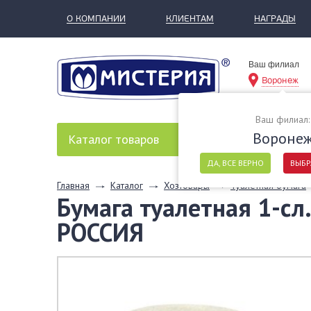
О КОМПАНИИ
КЛИЕНТАМ
НАГРАДЫ
Ваш филиал
Воронеж
Ваш филиал:
Вороне
Каталог
товаров
ДА, ВСЕ ВЕРНО
ВЫБР
Главная
Каталог
Хозтовары
Туалетная бумага
Бумага туалетная 1-сл. 
РОССИЯ